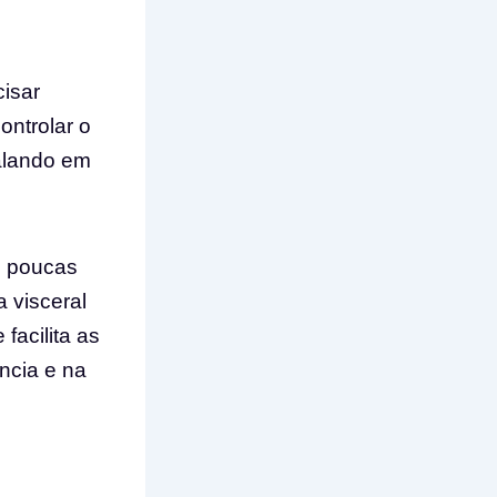
cisar
controlar o
calando em
m poucas
 visceral
facilita as
ncia e na