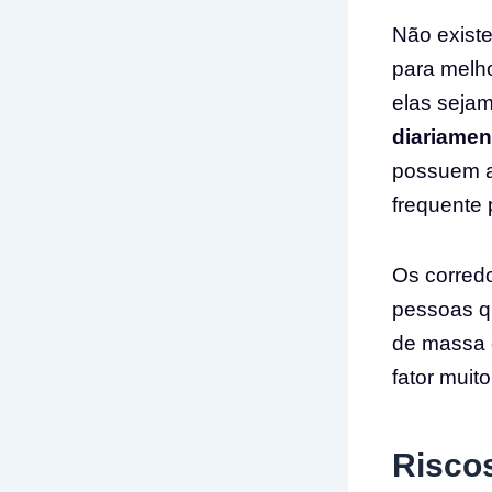
Não existe
para melho
elas seja
diariamen
possuem a
frequente 
Os corredo
pessoas q
de massa 
fator muit
Risco