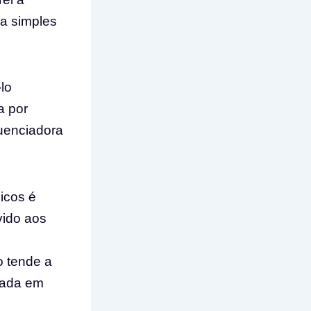
ma simples
lo
a por
luenciadora
icos é
vido aos
o tende a
ceada em