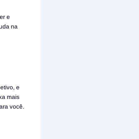
er e
juda na
etivo, e
ixa mais
ara você.