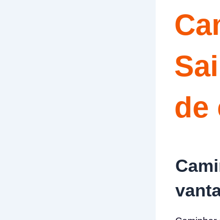
Ca
Sai
de 
Cami
vanta