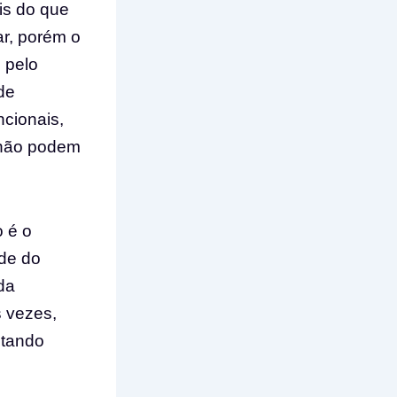
is do que
r, porém o
 pelo
de
cionais,
 não podem
 é o
úde do
da
s vezes,
ntando