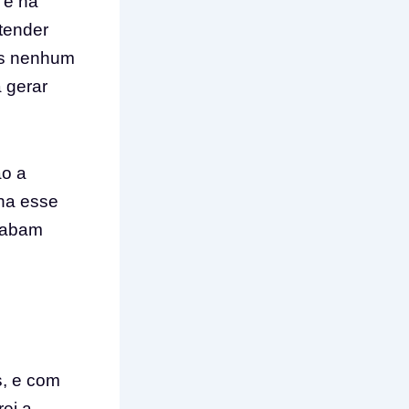
 e na
tender
ois nenhum
 gerar
o a
ona esse
acabam
s, e com
ei a