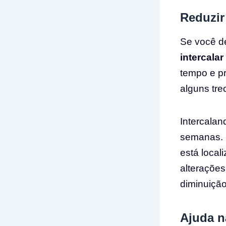
Reduzir
Se você de
intercalar
tempo e pr
alguns tre
Intercalan
semanas. F
está local
alterações
diminuiçã
Ajuda n