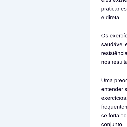
praticar e
e direta.
Os exercí
saudável 
resistênci
nos resul
Uma preocu
entender 
exercícios
frequentem
se fortale
conjunto.