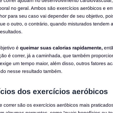
 correr ajudam no desenvolvimento cardiovascular,
oral no geral. Ambos são exercícios aeróbicos e en
hor para seu caso vai depender de seu objetivo, p
ue o outro, o contrário, quando misturados tendem a
esultados.
bjetivo é
queimar suas calorias rapidamente,
entã
ção é correr, já a caminhada, que também proporci
 exige um tempo maior, além disso, outros fatores 
ando nesse resultado também.
cios dos exercícios aeróbicos
 correr são os exercícios aeróbicos mais praticado
em algumas perguntas, como “quais benefícios eu ter