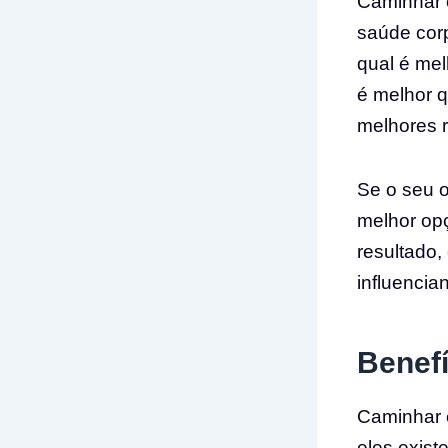
Caminhar e
saúde corp
qual é mel
é melhor q
melhores r
Se o seu o
melhor op
resultado,
influenci
Benefí
Caminhar e
eles exist