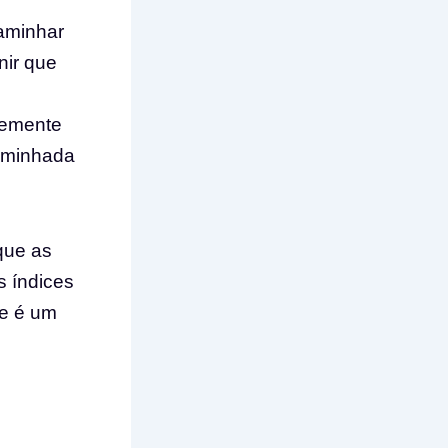
caminhar
nir que
temente
caminhada
que as
 índices
se é um