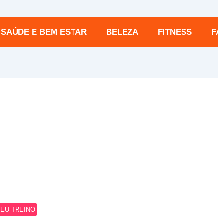
SAÚDE E BEM ESTAR
BELEZA
FITNESS
F
1
por
Carolina Reschini
EU TREINO