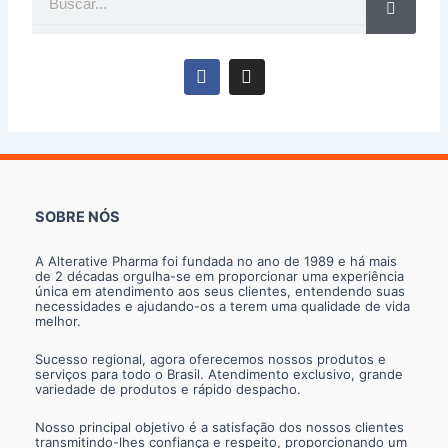
F
I
a
n
c
s
e
t
b
a
o
g
o
r
k
a
m
SOBRE NÓS
A Alterative Pharma foi fundada no ano de 1989 e há mais
de 2 décadas orgulha-se em proporcionar uma experiência
única em atendimento aos seus clientes, entendendo suas
necessidades e ajudando-os a terem uma qualidade de vida
melhor.
Sucesso regional, agora oferecemos nossos produtos e
serviços para todo o Brasil. Atendimento exclusivo, grande
variedade de produtos e rápido despacho.
Nosso principal objetivo é a satisfação dos nossos clientes
transmitindo-lhes confiança e respeito, proporcionando um