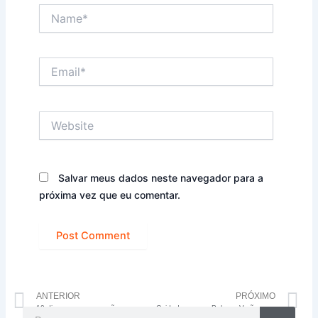
Name*
Email*
Website
Salvar meus dados neste navegador para a
próxima vez que eu comentar.
Anterior
P
ANTERIOR
PRÓXIMO
10 dicas para esse verão
Cuidados com a Pele no Verão: saúde e beleza em foco.
Pesquisar