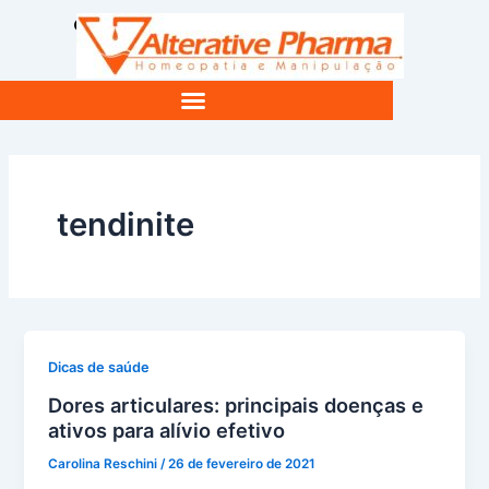
Ir
Pesquisar
para
o
conteúdo
SAÚDE E BEM ESTAR
FARMACÊUTICA RESPONDE
tendinite
Dicas de saúde
Dores articulares: principais doenças e
ativos para alívio efetivo
Carolina Reschini
/
26 de fevereiro de 2021