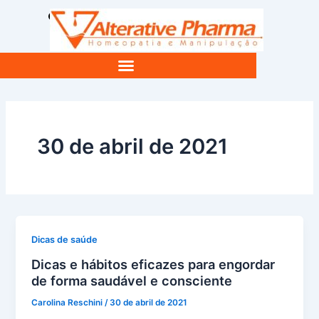
Ir
Pesquisar
para
o
conteúdo
SAÚDE E BEM ESTAR
FARMACÊUTICA RESPONDE
30 de abril de 2021
Dicas de saúde
Dicas e hábitos eficazes para engordar
de forma saudável e consciente
Carolina Reschini
/
30 de abril de 2021